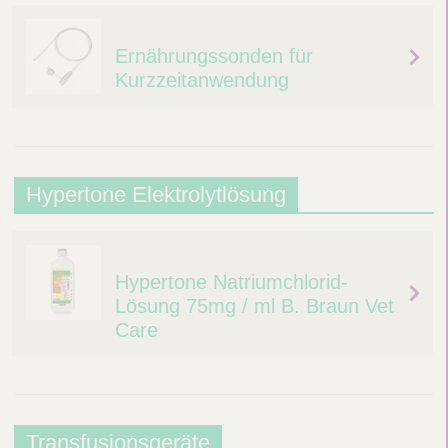
i
o
n
Ernährungssonden für
p
a
Kurzzeitanwendung
h
g
a
e
g
u
H
Hypertone Elektrolytlösung
s
y
s
p
o
Hypertone Natriumchlorid-
e
n
Lösung 75mg / ml B. Braun Vet
r
Care
d
t
e
o
n
n
T
e
Transfusionsgeräte