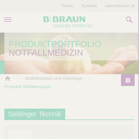
Home
Kontakt
www.bbraun.at
PRODUKTE & THERAPIEN
PRODUKTPORTFOLIO
NOTFALLMEDIZIN
MAGAZIN
UNTERNEHMEN
B
Notfallmedizin und Onkologie
.
Produkte Notfallmedizin
P
B
r
r
o
a
d
u
S
Seldinger Technik
u
n
e
V
c
e
l
t
t