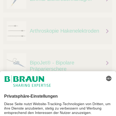
Arthroskopie Hakenelektroden
BipoJet® - Bipolare
Präparierschere
Impressum