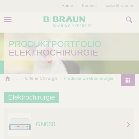
Home
Kontakt
www.bbraun.at
PRODUKTE & THERAPIEN
PRODUKTPORTFOLIO
ELEKTROCHIRURGIE
MAGAZIN
UNTERNEHMEN
B
Offene Chirurgie
Produkte Elektrochirurgie
.
P
B
r
Elektrochirurgie
r
o
a
d
u
u
n
GN060
V
c
e
t
t