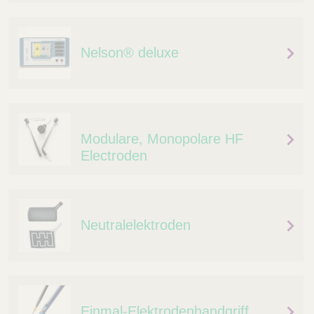
Q
C
u
a
i
r
Nelson® deluxe
c
e
k
F
i
n
d
Modulare, Monopolare HF
e
Electroden
r
Neutralelektroden
Einmal-Elektrodenhandgriff