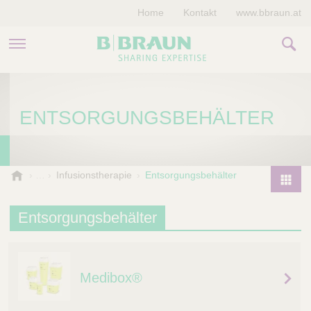
Home
Kontakt
www.bbraun.at
PRODUKTE & THERAPIEN
ENTSORGUNGSBEHÄLTER
MAGAZIN
UNTERNEHMEN
B
Infusionstherapie
Entsorgungsbehälter
.
P
B
r
Entsorgungsbehälter
r
o
a
d
u
u
n
Medibox®
V
c
e
t
t