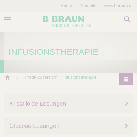
Home
Kontakt
www.bbraun.at
PRODUKTE & THERAPIEN
INFUSIONSTHERAPIE
MAGAZIN
UNTERNEHMEN
B
Produktübersicht
Infusionstherapie
.
P
B
r
r
o
a
Kristalloide Lösungen
d
u
u
n
V
c
Glucose Lösungen
e
t
t