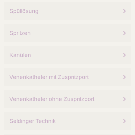
Q
C
u
Spüllösung
a
i
r
c
e
k
Spritzen
F
i
n
Kanülen
d
e
r
Venenkatheter mit Zuspritzport
Venenkatheter ohne Zuspritzport
Seldinger Technik