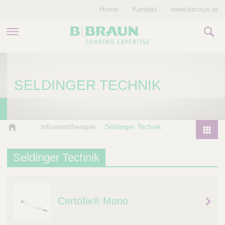
Home
Kontakt
www.bbraun.at
PRODUKTE & THERAPIEN
SELDINGER TECHNIK
MAGAZIN
UNTERNEHMEN
B
Infusionstherapie
Seldinger Technik
.
P
B
r
Seldinger Technik
r
o
a
d
u
u
n
Certofix® Mono
V
c
e
t
t