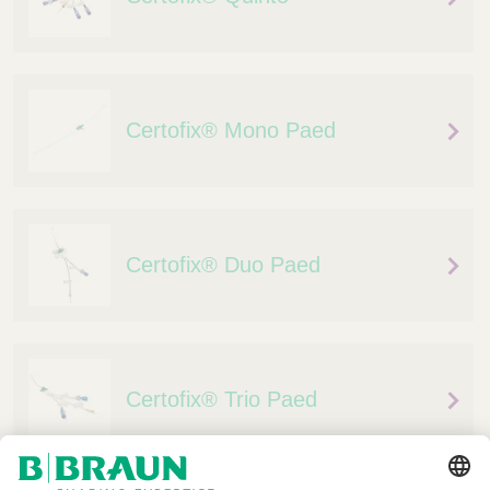
Certofix® Mono Paed
Certofix® Duo Paed
Certofix® Trio Paed