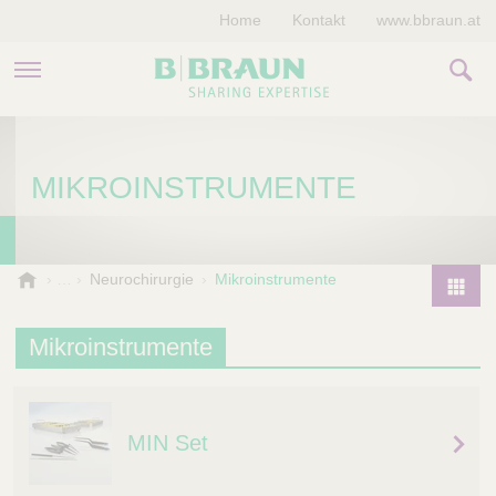
Home
Kontakt
www.bbraun.at
PRODUKTE & THERAPIEN
MIKROINSTRUMENTE
MAGAZIN
UNTERNEHMEN
B
Neurochirurgie
Mikroinstrumente
.
P
B
r
Mikroinstrumente
r
o
a
d
u
u
n
MIN Set
V
c
e
t
t