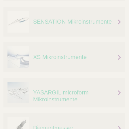
Q
C
u
a
i
r
SENSATION Mikroinstrumente
c
e
k
F
i
n
d
XS Mikroinstrumente
e
r
YASARGIL microform
Mikroinstrumente
Diamantmesser