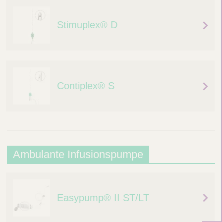
n
Stimuplex® D
b
l
o
c
Contiplex® S
k
a
d
e
n
A
Ambulante Infusionspumpe
m
b
Easypump® II ST/LT
u
l