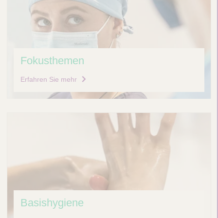
z
b
e
k
Fokusthemen
l
e
Erfahren Sie mehr
i
d
u
n
g
Basishygiene