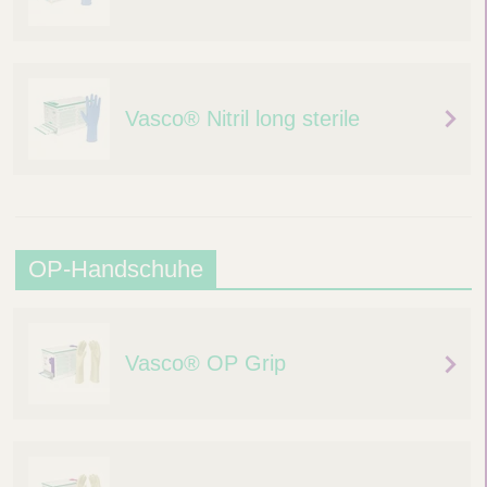
Vasco® Nitril long sterile
O
OP-Handschuhe
P
-
Vasco® OP Grip
H
a
n
d