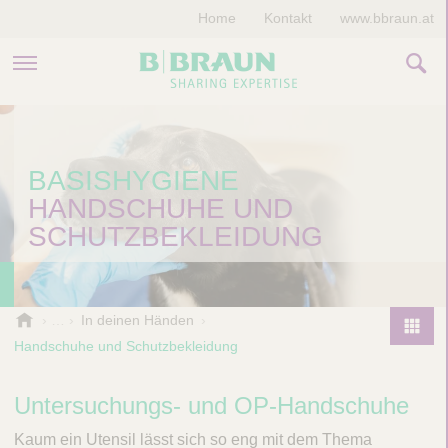
Home
Kontakt
www.bbraun.at
PRODUKTE & THERAPIEN
BASISHYGIENE
MAGAZIN
HANDSCHUHE UND
UNTERNEHMEN
SCHUTZBEKLEIDUNG
B
In deinen Händen
.
Handschuhe und Schutzbekleidung
P
B
r
r
o
Untersuchungs- und OP-Handschuhe
a
d
u
Kaum ein Utensil lässt sich so eng mit dem Thema
u
n