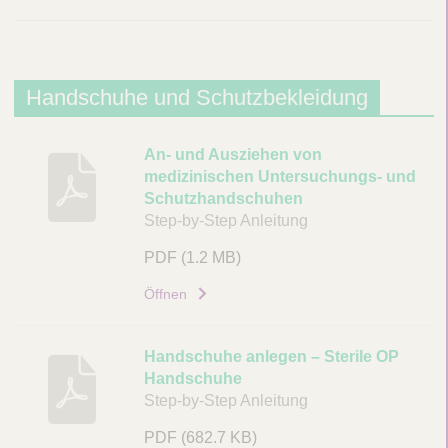
D
o
Handschuhe und Schutzbekleidung
w
n
B
An- und Ausziehen von
medizinischen Untersuchungs- und
e
l
Schutzhandschuhen
s
o
Step-by-Step Anleitung
c
a
h
PDF
(1.2 MB)
r
d
Öffnen
e
s
i
H
b
Handschuhe anlegen – Sterile OP
u
a
Handschuhe
n
Step-by-Step Anleitung
n
g
d
PDF
(682.7 KB)