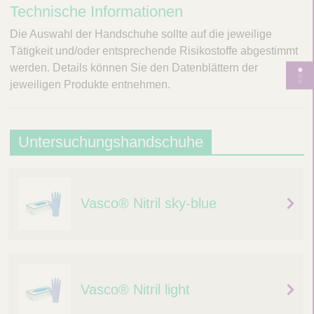
Technische Informationen
Die Auswahl der Handschuhe sollte auf die jeweilige
Tätigkeit und/oder entsprechende Risikostoffe abgestimmt
werden. Details können Sie den Datenblättern der
S
jeweiligen Produkte entnehmen.
e
i
t
U
Untersuchungshandschuhe
e
n
n
n
t
a
Vasco® Nitril sky-blue
e
v
r
i
g
s
a
u
t
Vasco® Nitril light
c
i
o
h