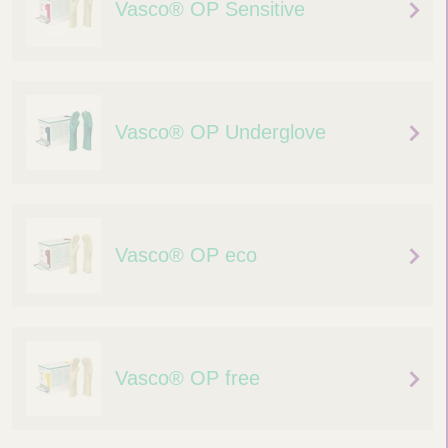
Vasco® OP Sensitive
s
c
h
u
Vasco® OP Underglove
h
e
Vasco® OP eco
Vasco® OP free