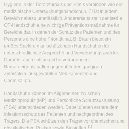
Hygiene in der Tierarztpraxis und -klinik verbinden wie der
V
c
e
medizinische Untersuchungshandschuh. Er ist in jedem
t
t
Bereich nahezu unerlässlich. Andererseits stellt der sterile
Q
C
OP-Handschuh eine wichtige Präventionsmaßnahme für
u
a
Bereiche dar, in denen der Schutz des Patienten und des
i
r
Personals eine hohe Priorität hat. B. Braun bietet ein
c
e
großes Spektrum an schützenden Handschuhen für
k
unterschiedlichste Ansprüche und Verwendungszwecke.
F
Darunter auch solche mit hervorragenden
i
Barriereeigenschaften gegenüber den gängigen
n
Zytostatika, ausgewählten Medikamenten und
d
Chemikalien.
e
r
Handschuhe können im Allgemeinen zwischen
Medizinprodukt (MP) und Persönliche Schutzausrüstung
(PSA) unterschieden werden. Dabei dienen erstere dem
Infektionsschutz des Patienten und nachgeordnet des
Trägers. Die PSA schützen den Träger vor chemischen und
[1]
physikalischen Risiken sowie Biostoffen.