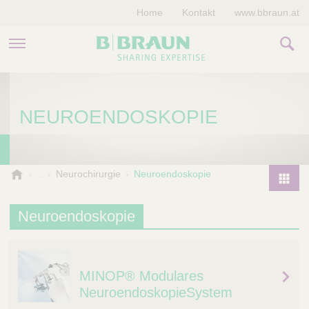
Home
Kontakt
www.bbraun.at
PRODUKTE & THERAPIEN
NEUROENDOSKOPIE
MAGAZIN
UNTERNEHMEN
B
Neurochirurgie
Neuroendoskopie
.
P
B
r
Neuroendoskopie
r
o
a
d
u
u
n
MINOP® Modulares
V
c
e
NeuroendoskopieSystem
t
t