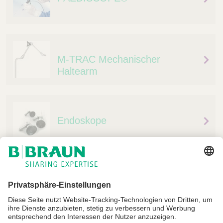
M-TRAC Mechanischer
Haltearm
Endoskope
Impressum