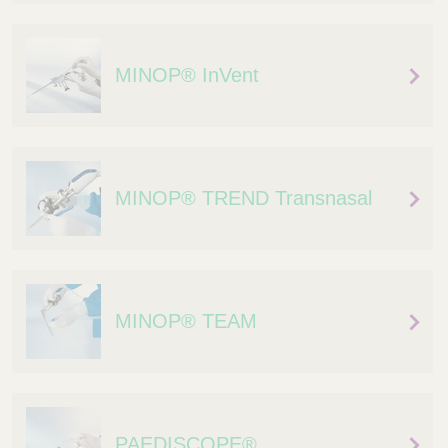
Q
C
u
a
i
r
MINOP® InVent
c
e
k
F
i
n
d
MINOP® TREND Transnasal
e
r
MINOP® TEAM
PAEDISCOPE®