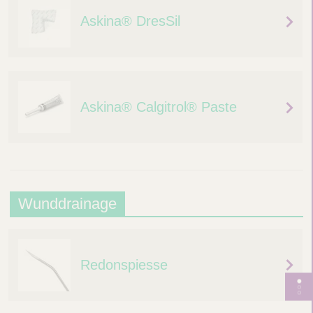
e
Askina® DresSil
n
Askina® Calgitrol® Paste
W
Wunddrainage
u
n
Redonspiesse
d
d
S
e
r