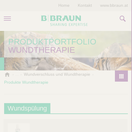
Home
Kontakt
www.bbraun.at
PRODUKTE & THERAPIEN
PRODUKTPORTFOLIO
WUNDTHERAPIE
MAGAZIN
UNTERNEHMEN
B
Wundverschluss und Wundtherapie
.
Produkte Wundtherapie
P
B
r
r
o
a
d
u
W
Wundspülung
u
n
u
V
c
e
n
t
t