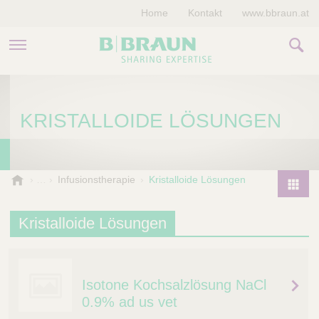
Home
Kontakt
www.bbraun.at
PRODUKTE & THERAPIEN
KRISTALLOIDE LÖSUNGEN
MAGAZIN
UNTERNEHMEN
B
Infusionstherapie
Kristalloide Lösungen
.
P
B
r
Kristalloide Lösungen
r
o
a
d
u
u
n
Isotone Kochsalzlösung NaCl
V
c
e
0.9% ad us vet
t
t