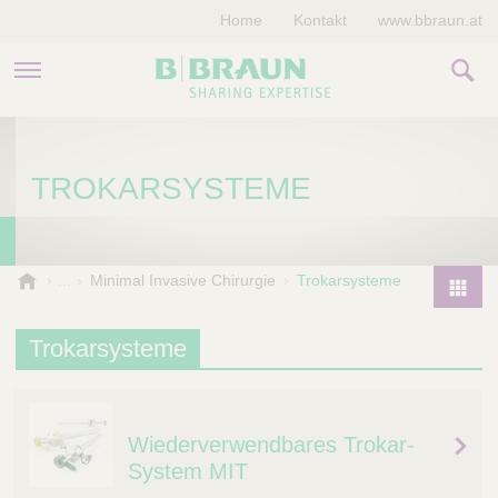
Home
Kontakt
www.bbraun.at
PRODUKTE & THERAPIEN
TROKARSYSTEME
MAGAZIN
UNTERNEHMEN
B
Minimal Invasive Chirurgie
Trokarsysteme
.
P
B
r
Trokarsysteme
r
o
a
d
u
u
n
Wiederverwendbares Trokar-
V
c
e
System MIT
t
t