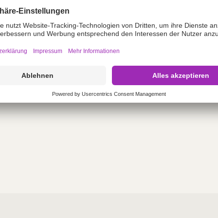
hrdosenbehälter mit
er sowie 5 µm Partikelfilter
Mikrospitze)