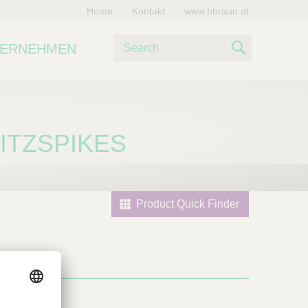
Home
Kontakt
www.bbraun.at
S
TERNEHMEN
u
S
c
e
h
e
a
ITZSPIKES
r
c
h
Product Quick Finder