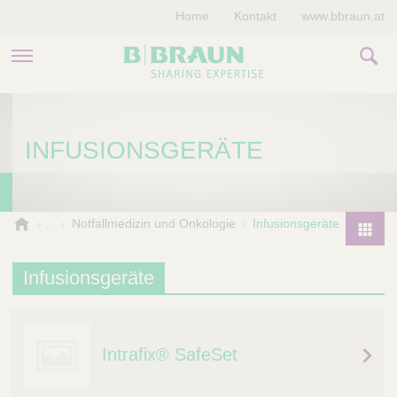
Home
Kontakt
www.bbraun.at
PRODUKTE & THERAPIEN
INFUSIONSGERÄTE
MAGAZIN
UNTERNEHMEN
B
Notfallmedizin und Onkologie
Infusionsgeräte
.
P
B
r
Infusionsgeräte
r
o
a
d
u
u
n
Intrafix® SafeSet
V
c
e
t
t