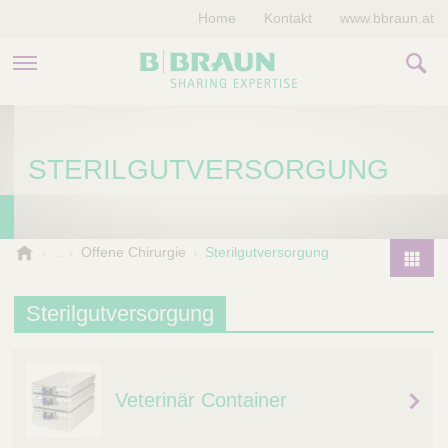
Home
Kontakt
www.bbraun.at
PRODUKTE & THERAPIEN
STERILGUTVERSORGUNG
MAGAZIN
UNTERNEHMEN
B
Offene Chirurgie
Sterilgutversorgung
.
P
B
r
Sterilgutversorgung
r
o
a
d
u
u
n
Veterinär Container
V
c
e
t
t