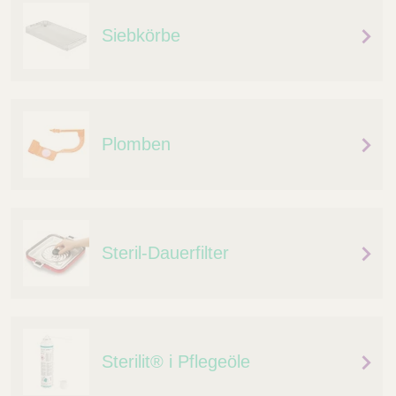
Siebkörbe
Plomben
Steril-Dauerfilter
Sterilit® i Pflegeöle