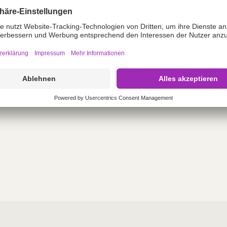
Softa-Man
onsmittel
Alkoholisches Hä
normale Haut
Promanum
dedesinfektionsmittel
Händedesinfekti