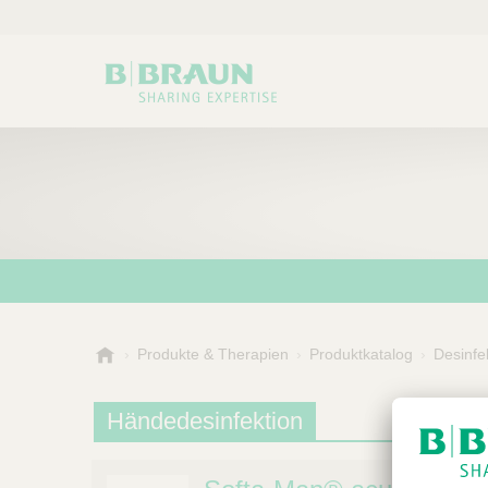
B
Produkte & Therapien
Produktkatalog
Desinfe
Wählen Sie ei
P
.
r
B
Unter
Händedesinfektion
o
r
a
d
u
u