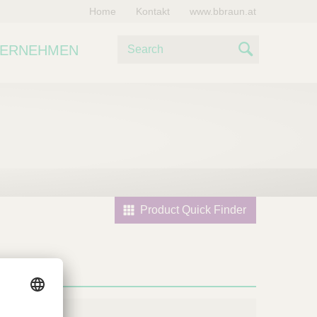
Home
Kontakt
www.bbraun.at
S
TERNEHMEN
u
S
c
e
h
e
a
r
c
h
Product Quick Finder