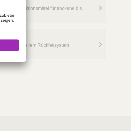
®
ndedesinfektionsmittel für trockene bis
® pure
on mit speziellem Rückfettsystem