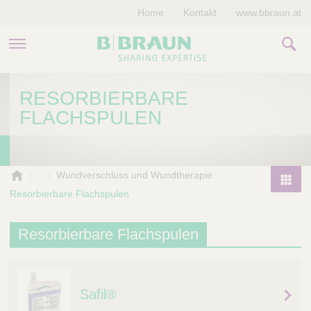
Home
Kontakt
www.bbraun.at
PRODUKTE & THERAPIEN
RESORBIERBARE
FLACHSPULEN
MAGAZIN
UNTERNEHMEN
B
Wundverschluss und Wundtherapie
.
Resorbierbare Flachspulen
P
B
r
r
o
Resorbierbare Flachspulen
a
d
u
u
n
V
c
e
Safil®
t
t